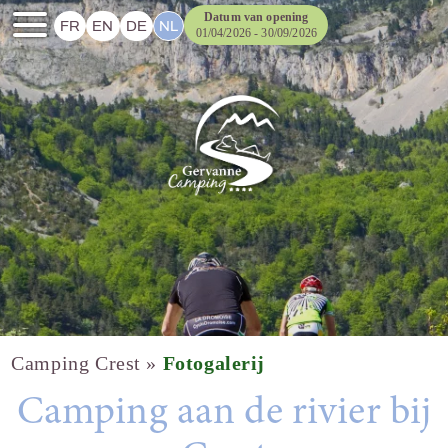
Datum van opening
FR
EN
DE
NL
01/04/2026 - 30/09/2026
Camping Crest
»
Fotogalerij
Camping aan de rivier bij