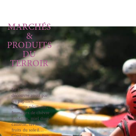
MARCHÉS
&
PRODUITS
DU
TERROIR
La Drôme se
découvre aussi par
les papilles.
Clairette pétillante,
fromages de chèvre
fondants, miel doré,
caillette, ravioles,
fruits du soleil…
C’est un terroir fier