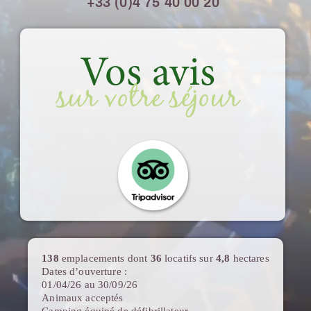
+33 (0)4 75 40 00 20
Vos avis
sur votre séjour
138
emplacements dont
36
locatifs sur
4,8
hectares
Dates d’ouverture :
01/04/26 au 30/09/26
Animaux acceptés
Camping équipé de défibrillateur