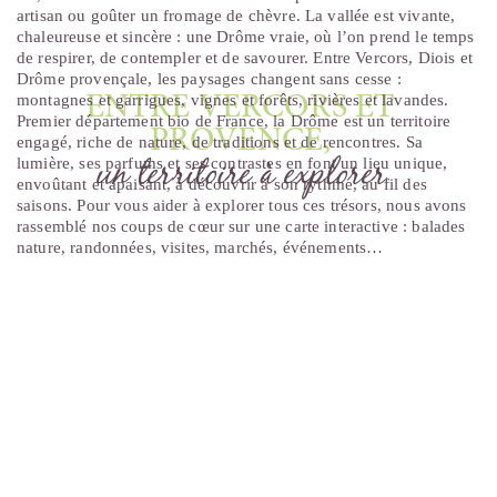
artisan ou goûter un fromage de chèvre. La vallée est vivante,
chaleureuse et sincère : une Drôme vraie, où l’on prend le temps
de respirer, de contempler et de savourer. Entre Vercors, Diois et
Drôme provençale, les paysages changent sans cesse :
montagnes et garrigues, vignes et forêts, rivières et lavandes.
ENTRE VERCORS ET
Premier département bio de France, la Drôme est un territoire
PROVENCE,
engagé, riche de nature, de traditions et de rencontres. Sa
un territoire à explorer
lumière, ses parfums et ses contrastes en font un lieu unique,
envoûtant et apaisant, à découvrir à son rythme, au fil des
saisons. Pour vous aider à explorer tous ces trésors, nous avons
rassemblé nos coups de cœur sur une carte interactive : balades
nature, randonnées, visites, marchés, événements…