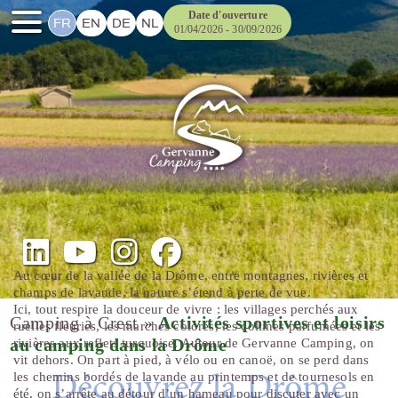
Date d'ouverture
FR
EN
DE
NL
01/04/2026 - 30/09/2026
Au cœur de la vallée de la Drôme, entre montagnes, rivières et
champs de lavande, la nature s’étend à perte de vue.
Ici, tout respire la douceur de vivre : les villages perchés aux
Camping à Crest
»
Activités sportives et loisirs
ruelles fleuries, les marchés colorés, les collines parfumées et les
au camping dans la Drôme
rivières aux reflets turquoise. Autour de Gervanne Camping, on
vit dehors. On part à pied, à vélo ou en canoë, on se perd dans
les chemins bordés de lavande au printemps et de tournesols en
Découvrez la Drôme
été, on s’arrête au détour d’un hameau pour discuter avec un