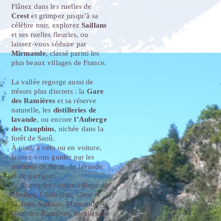
Flânez dans les ruelles de
Crest
et grimpez jusqu’à sa
célèbre tour, explorez
Saillans
et ses ruelles fleuries, ou
laissez-vous séduire par
Mirmande
, classé parmi les
plus beaux villages de France.
La vallée regorge aussi de
trésors plus discrets : la
Gare
des Ramières
et sa réserve
naturelle, les
distilleries de
lavande
, ou encore
l’Auberge
des Dauphins
, nichée dans la
forêt de Saoû.
À pied, à vélo ou en voiture,
laissez-vous guider par les
parfums de thym, de lavande
et de garrigue.
→ Exemples : vieux village de
Mirabel, Chabrillan, Crest et
sa Tour, Saillans, Mirmande, la
Gare des Ramières, distilleries