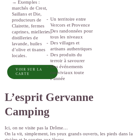
→ Exemples :
marchés de Crest,
Saillans et Die,
Un territoire entre
producteurs de
Vercors et Provence
Clairette, fermes
Des randonnées pour
caprines, mielleries,
tous les niveaux
distilleries de
Des villages et
lavande, huiles
artisans authentiques
d’olive et tisanes
Des produits du
locales.
terroir à savourer
Des événements
VOIR SUR LA
conviviaux toute
CARTE
l’année
L’esprit Gervanne
Camping
Ici, on ne visite pas la Drôme…
On la vit, simplement, les yeux grands ouverts, les pieds dans la
rivière et le sourire aux lèvres