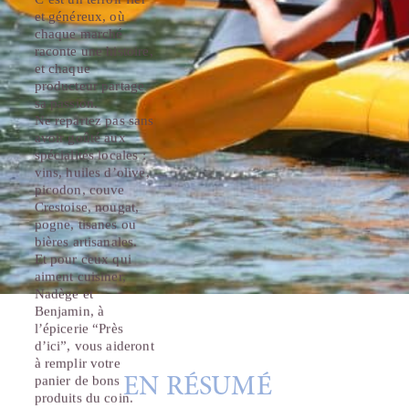
et généreux, où
chaque marché
raconte une histoire,
et chaque
producteur partage
sa passion.
Ne repartez pas sans
avoir goûté aux
spécialités locales :
vins, huiles d’olive,
picodon, couve
Crestoise, nougat,
pogne, tisanes ou
bières artisanales.
Et pour ceux qui
aiment cuisiner,
Nadège et
Benjamin, à
l’épicerie “Près
d’ici”, vous aideront
à remplir votre
panier de bons
EN RÉSUMÉ
produits du coin.