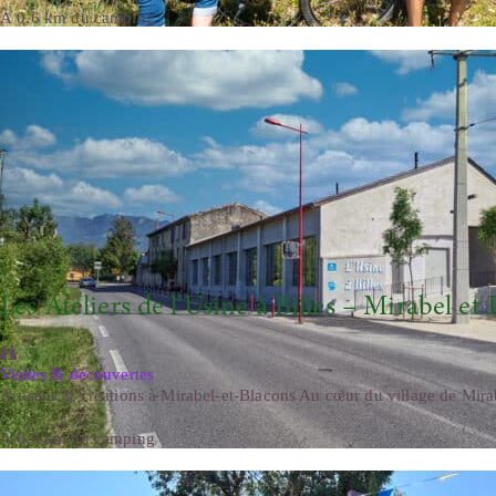
À 0,6 km du camping
Les Ateliers de l’Usine à Billes – Mirabel et
Visites & découvertes
Artisans & créations à Mirabel-et-Blacons Au cœur du village de Mirab
À 0,8 km du camping