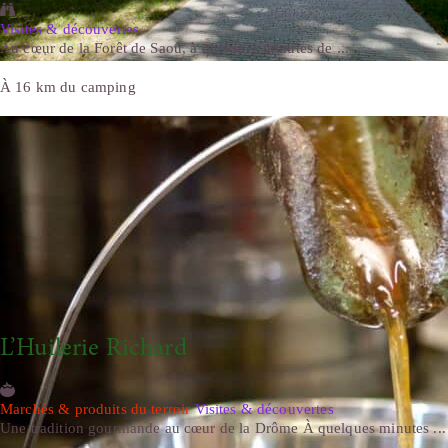
Visites & découvertes
Au cœur de la Forêt de Saoû, à quelques minutes de ...
À 16 km du camping
L’Huilerie Richard
Marchés & produits du terroir
Visites & découvertes
Une tradition gourmande au cœur de la Drôme À quelques minutes ...