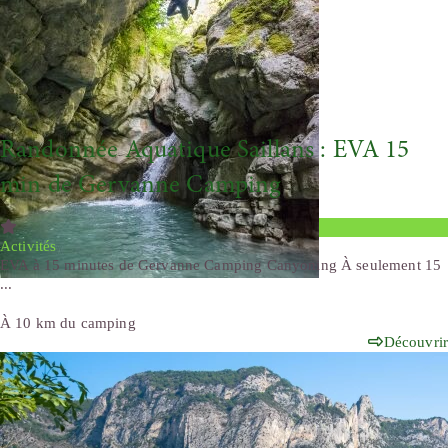
Randonnée Aquatique Saillans : EVA 15
min de Gervanne Camping
Activités
EVA à 15 minutes de Gervanne Camping Canyoning À seulement 15
...
À 10 km du camping
Découvrir