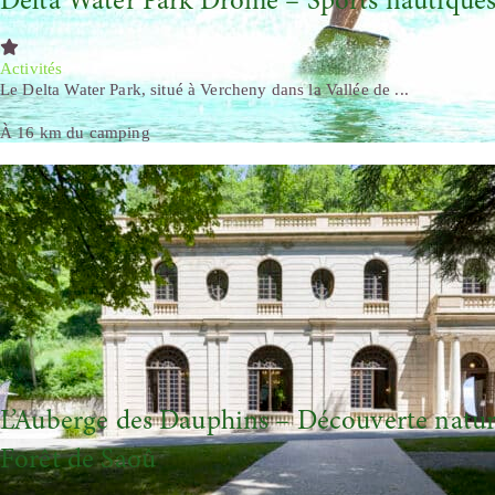
Delta Water Park Drôme – Sports nautiques 
Activités
Le Delta Water Park, situé à Vercheny dans la Vallée de ...
À 16 km du camping
L’Auberge des Dauphins – Découverte natur
Forêt de Saoû