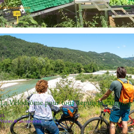
Les évenements
Marché aux Fleurs à Mirabel-et-Blacons : 2 minutes du Camping A Ge
À 0,3 km du camping
La Vélodrôme pour tous depuis le camping
Visites & découvertes
La Vélodrôme : votre plus belle balade entre rivière, villages et ...