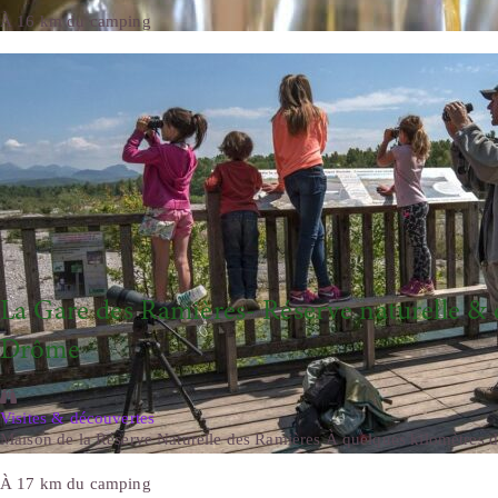
À 16 km du camping
La Gare des Ramières- Réserve naturelle & 
Drôme
Visites & découvertes
Maison de la Réserve Naturelle des Ramières À quelques kilomètres de
À 17 km du camping