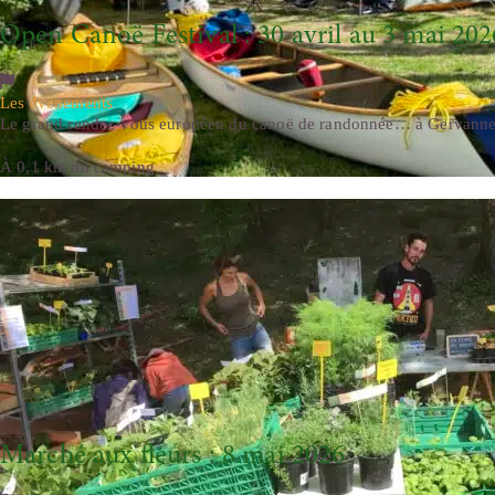
Open Canoë Festival : 30 avril au 3 mai 202
Les évenements
Le grand rendez-vous européen du canoë de randonnée… à Gervanne
À 0,1 km du camping
Marché aux fleurs : 8 mai 2026