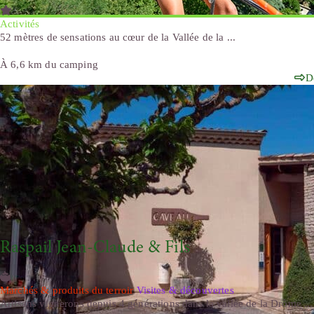
Activités
52 mètres de sensations au cœur de la Vallée de la ...
À 6,6 km du camping
D
Raspail Jean-Claude & Fils
Marchés & produits du terroir
Visites & découvertes
Artisans vignerons depuis 4 générations dans la vallée de la Drôme ...