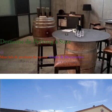
Domaine de Peylong à Suze
Marchés & produits du terroir
Visites & découvertes
Une parenthèse entre vignobles, nature et village perché À quelques m
Distance non renseignée