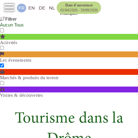
Date d'ouverture
FR
EN
DE
NL
01/04/2026 - 30/09/2026
masquer
Filtrer
Aucun
Tous
Activités
Les évenements
Marchés & produits du terroir
Visites & découvertes
Tourisme dans la