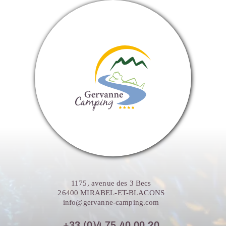
1175, avenue des 3 Becs
26400 MIRABEL-ET-BLACONS
info@gervanne-camping.com
+33 (0)4 75 40 00 20