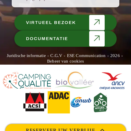
VIRTUEEL BEZOEK
DOCUMENTATIE
Juridische informatie
C.G.V
ESE Communication
2026
Beheer van cookies
RESERVEER UW VERBLIJF