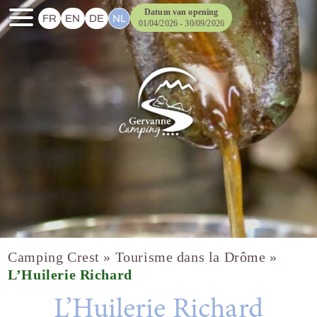
Datum van opening
FR
EN
DE
NL
01/04/2026 - 30/09/2026
Camping Crest
»
Tourisme dans la Drôme
»
L’Huilerie Richard
L’Huilerie Richard