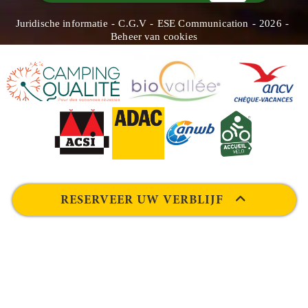
Juridische informatie
C.G.V
ESE Communication
2026
Beheer van cookies
RESERVEER UW VERBLIJF
DATUM
HÉBERGEMENT
CAPACITEIT
Neem contact op met
1175, avenue des 3 Becs
26400 MIRABEL-ET-BLACONS