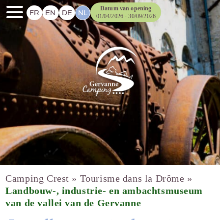
Datum van opening
FR
EN
DE
NL
01/04/2026 - 30/09/2026
Camping Crest
»
Tourisme dans la Drôme
»
Landbouw-, industrie- en ambachtsmuseum
van de vallei van de Gervanne