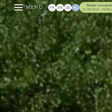
Datum van openi
MENU
FR
EN
DE
NL
01/04/2026 - 30/09
HEID