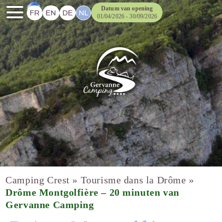
Datum van opening
FR
EN
DE
NL
01/04/2026 - 30/09/2026
Camping Crest
»
Tourisme dans la Drôme
»
Drôme Montgolfière – 20 minuten van
Gervanne Camping