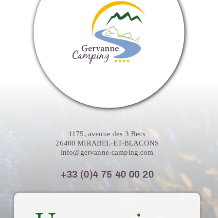
1175, avenue des 3 Becs
26400 MIRABEL-ET-BLACONS
info@gervanne-camping.com
+33 (0)4 75 40 00 20