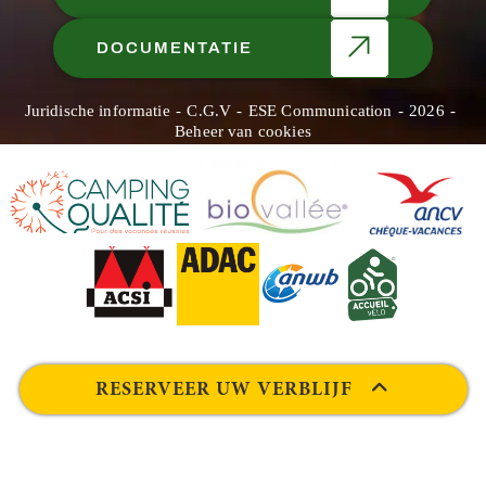
DOCUMENTATIE
Juridische informatie
C.G.V
ESE Communication
2026
Beheer van cookies
RESERVEER UW VERBLIJF
DATUM
HÉBERGEMENT
CAPACITEIT