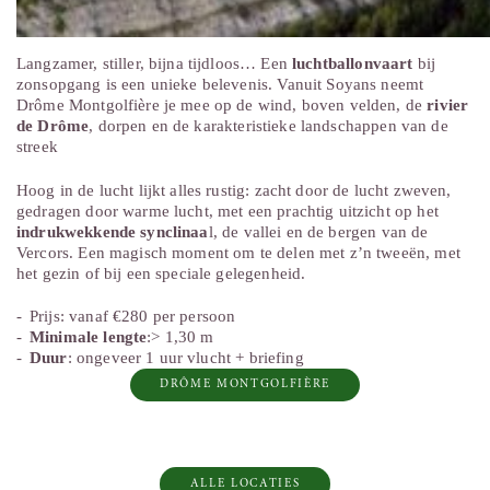
Langzamer, stiller, bijna tijdloos… Een
luchtballonvaart
bij
zonsopgang is een unieke belevenis. Vanuit Soyans neemt
Drôme Montgolfière je mee op de wind, boven velden, de
rivier
de Drôme
, dorpen en de karakteristieke landschappen van de
streek
Hoog in de lucht lijkt alles rustig: zacht door de lucht zweven,
gedragen door warme lucht, met een prachtig uitzicht op het
indrukwekkende synclinaa
l, de vallei en de bergen van de
Vercors. Een magisch moment om te delen met z’n tweeën, met
het gezin of bij een speciale gelegenheid.
Prijs: vanaf €280 per persoon
Minimale lengte
:> 1,30 m
Duur
: ongeveer 1 uur vlucht + briefing
DRÔME MONTGOLFIÈRE
ALLE LOCATIES