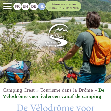
Datum van opening
FR
EN
DE
NL
01/04/2026 - 30/09/2026
Camping Crest
»
Tourisme dans la Drôme
»
De
Vélodrôme voor iedereen vanaf de camping
De Vélodrôme voor