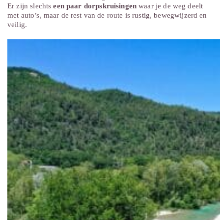
Er zijn slechts
een paar dorpskruisingen
waar je de weg deelt
met auto’s, maar de rest van de route is rustig, bewegwijzerd en
veilig.