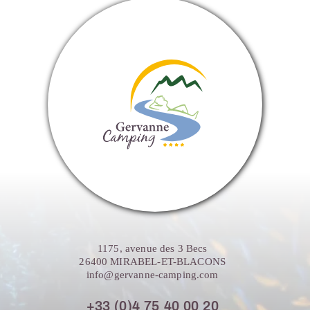
1175, avenue des 3 Becs
26400 MIRABEL-ET-BLACONS
info@gervanne-camping.com
+33 (0)4 75 40 00 20