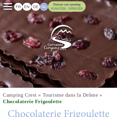
Datum van opening
FR
EN
DE
NL
01/04/2026 - 30/09/2026
Camping Crest
»
Tourisme dans la Drôme
»
Chocolaterie Frigoulette
Chocolaterie Frigoulette