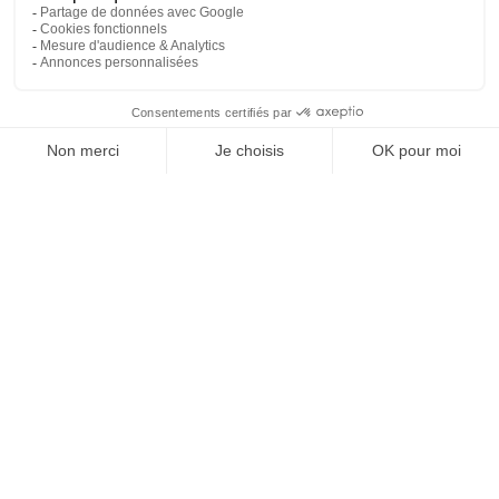
RÉSERVEZ VOTRE SÉJOUR
DATE
HÉBERGEMENT
CAPACITÉ
Réserver
Réserver
Contact
1175, avenue des 3 Becs
26400 MIRABEL-ET-BLACONS
+33 (0)4 75 40 00 20
email
accès