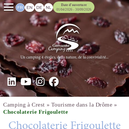
Date d'ouverture
FR
EN
DE
NL
01/04/2026 - 30/09/2026
Un camping 4 étoiles, de la nature, de la convivialité...
Camping à Crest
»
Tourisme dans la Drôme
»
Chocolaterie Frigoulette
Chocolaterie Frigoulette