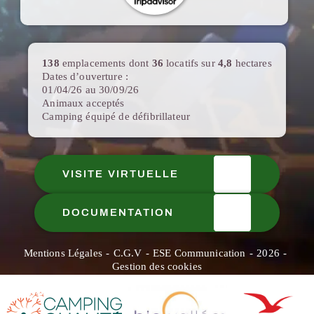
138
emplacements dont
36
locatifs sur
4,8
hectares
Dates d’ouverture :
01/04/26 au 30/09/26
Animaux acceptés
Camping équipé de défibrillateur
VISITE VIRTUELLE
DOCUMENTATION
Mentions Légales
C.G.V
ESE Communication
2026
Gestion des cookies