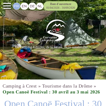
Date d'ouverture
FR
EN
DE
NL
01/04/2026 - 30/09/2026
Un camping 4 étoiles, de la nature, de la convivialité...
Camping à Crest
»
Tourisme dans la Drôme
»
Open Canoë Festival : 30 avril au 3 mai 2026
Open Canoë Festival : 30