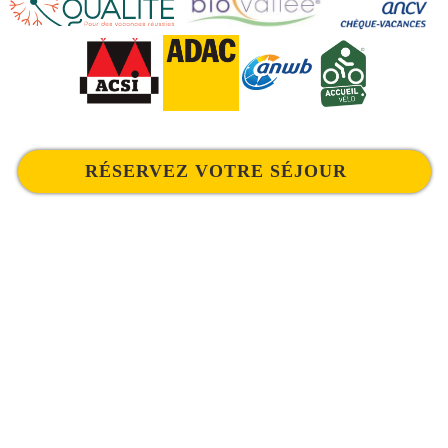
RÉSERVEZ VOTRE SÉJOUR
DATE
HÉBERGEMENT
CAPACITÉ
Réserver
Réserver
Contact
1175, avenue des 3 Becs
26400 MIRABEL-ET-BLACONS
+33 (0)4 75 40 00 20
email