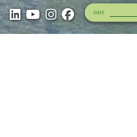
DATE
Camping à Crest
»
Dernières actus
2026
Open Cano
vous rivi
Le plus grand festival européen