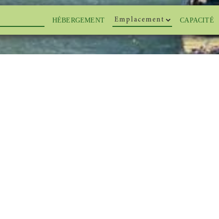
HÉBERGEMENT
CAPACITÉ
»
Open Canoë Festival : le grand rendez-v
ë Festival : le gra
ère du 30 avril au 
 dédié au canoë de randonnée se déroule chaque année à Ger