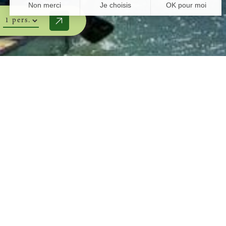
ous rivière du 30 avril au 3 mai
nd rendez-
3 mai 2026
vanne Camping.